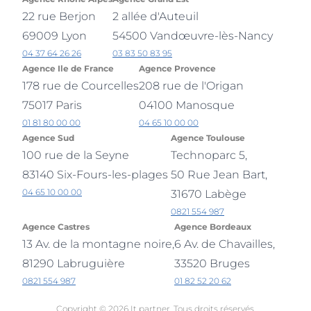
22 rue Berjon
2 allée d'Auteuil
69009 Lyon
54500 Vandœuvre-lès-Nancy
04 37 64 26 26
03 83 50 83 95
Agence Ile de France
Agence Provence
178 rue de Courcelles
208 rue de l'Origan
75017 Paris
04100 Manosque
01 81 80 00 00
04 65 10 00 00
Agence Sud
Agence Toulouse
100 rue de la Seyne
Technoparc 5,
83140 Six-Fours-les-plages
50 Rue Jean Bart,
04 65 10 00 00
31670 Labège
0821 554 987
Agence Castres
Agence Bordeaux
13 Av. de la montagne noire,
6 Av. de Chavailles,
81290 Labruguière
33520 Bruges
0821 554 987
01 82 52 20 62
Copyright © 2026 It partner. Tous droits réservés.